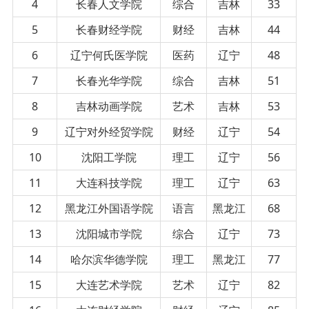
4
长春人文学院
综合
吉林
33
5
长春财经学院
财经
吉林
44
6
辽宁何氏医学院
医药
辽宁
48
7
长春光华学院
综合
吉林
51
8
吉林动画学院
艺术
吉林
53
9
辽宁对外经贸学院
财经
辽宁
54
10
沈阳工学院
理工
辽宁
56
11
大连科技学院
理工
辽宁
63
12
黑龙江外国语学院
语言
黑龙江
68
13
沈阳城市学院
综合
辽宁
73
14
哈尔滨华德学院
理工
黑龙江
77
15
大连艺术学院
艺术
辽宁
82