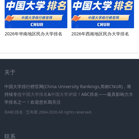
2026年华南地区民办大学排名
2026年西南地区民办大学排名
关于
中国大学排行榜官网(China University Rankings,简称CNUR)，将
持续专注
中国大学排名
&
中国大学评级
！ABC排名——最具影响力大
学排名之一！欢迎您长期关注
.
.
.
.
.
.
©
ABC排名
· 艾布斯 2004-2026 All rights reserved
.
新高考网
联系