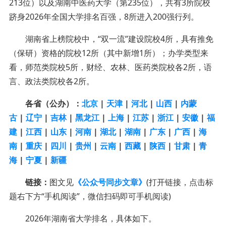
213位）以及湖南中医药大学（第235位），共有3所院校
跻身2026年全国大学排名百强，8所进入200强行列。
湖南省上榜院校中，“双一流”建设院校4所，具有推免
（保研）资格的院校12所（其中新增1所）；
办学类型来
看，
师范类院校5所，财经、农林、医药类院校各2所，语
言、政法类院校各2所。
各省（公办）：
北京
|
天津
|
河北
|
山西
|
内蒙
古
|
辽宁
|
吉林
|
黑龙江
|
上海
|
江苏
|
浙江
|
安徽
|
福
建
|
江西
|
山东
|
河南
|
湖北
|
湖南
|
广东
|
广西
|
海
南
|
重庆
|
四川
|
贵州
|
云南
|
西藏
|
陕西
|
甘肃
|
青
海
|
宁夏
|
新疆
链接：
图文见
《公众号同步文章》
(打开链接，点击标
题右下方“手机阅读”，微信扫码即可手机阅读)
2026年湖南省大学排名
，具体如下。