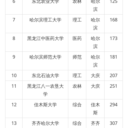
6
东北农业大学
农林
哈尔
125
滨
7
哈尔滨理工大学
理工
哈尔
168
滨
8
黑龙江中医药大学
医药
哈尔
173
滨
9
哈尔滨师范大学
师范
哈尔
181
滨
10
东北石油大学
理工
大庆
207
11
黑龙江八一农垦大
农林
大庆
251
学
12
佳木斯大学
综合
佳木
294
斯
13
齐齐哈尔大学
综合
齐齐
307