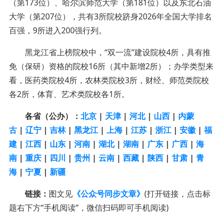
（第173位）、哈尔滨师范大学（第181位）以及东北石油
大学（第207位），共有3所院校跻身2026年全国大学排名
百强，9所进入200强行列。
黑龙江省上榜院校中，“双一流”建设院校4所，具有推
免（保研）资格的院校16所（其中新增2所）；
办学类型来
看，
医药类院校4所，农林类院校3所，财经、师范类院校
各2所，体育、艺术类院校各1所。
各省（公办）：
北京
|
天津
|
河北
|
山西
|
内蒙
古
|
辽宁
|
吉林
|
黑龙江
|
上海
|
江苏
|
浙江
|
安徽
|
福
建
|
江西
|
山东
|
河南
|
湖北
|
湖南
|
广东
|
广西
|
海
南
|
重庆
|
四川
|
贵州
|
云南
|
西藏
|
陕西
|
甘肃
|
青
海
|
宁夏
|
新疆
链接：
图文见
《公众号同步文章》
(打开链接，点击标
题右下方“手机阅读”，微信扫码即可手机阅读)