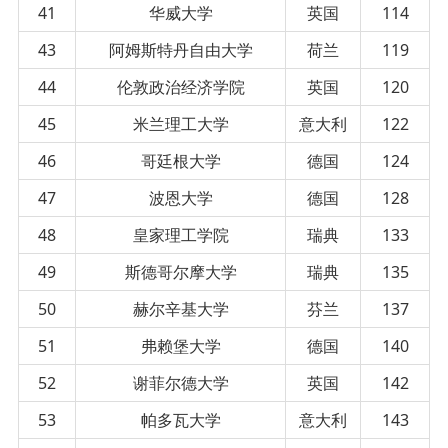
41
华威大学
英国
114
43
阿姆斯特丹自由大学
荷兰
119
44
伦敦政治经济学院
英国
120
45
米兰理工大学
意大利
122
46
哥廷根大学
德国
124
47
波恩大学
德国
128
48
皇家理工学院
瑞典
133
49
斯德哥尔摩大学
瑞典
135
50
赫尔辛基大学
芬兰
137
51
弗赖堡大学
德国
140
52
谢菲尔德大学
英国
142
53
帕多瓦大学
意大利
143