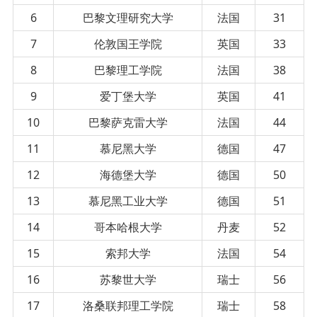
6
巴黎文理研究大学
法国
31
7
伦敦国王学院
英国
33
8
巴黎理工学院
法国
38
9
爱丁堡大学
英国
41
10
巴黎萨克雷大学
法国
44
11
慕尼黑大学
德国
47
12
海德堡大学
德国
50
13
慕尼黑工业大学
德国
51
14
哥本哈根大学
丹麦
52
15
索邦大学
法国
54
16
苏黎世大学
瑞士
56
17
洛桑联邦理工学院
瑞士
58