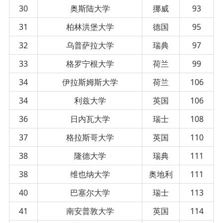
30
奥斯陆大学
挪威
93
31
柏林洪堡大学
德国
95
32
乌普萨拉大学
瑞典
97
33
格罗宁根大学
荷兰
99
34
伊拉斯姆斯大学
荷兰
106
34
利兹大学
英国
106
36
日内瓦大学
瑞士
108
37
格拉斯哥大学
英国
110
38
隆德大学
瑞典
111
38
维也纳大学
奥地利
111
40
巴塞尔大学
瑞士
113
41
南安普敦大学
英国
114