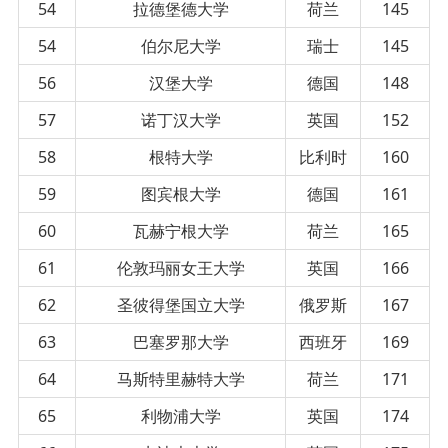
54
拉德堡德大学
荷兰
145
54
伯尔尼大学
瑞士
145
56
汉堡大学
德国
148
57
诺丁汉大学
英国
152
58
根特大学
比利时
160
59
图宾根大学
德国
161
60
瓦赫宁根大学
荷兰
165
61
伦敦玛丽女王大学
英国
166
62
圣彼得堡国立大学
俄罗斯
167
63
巴塞罗那大学
西班牙
169
64
马斯特里赫特大学
荷兰
171
65
利物浦大学
英国
174