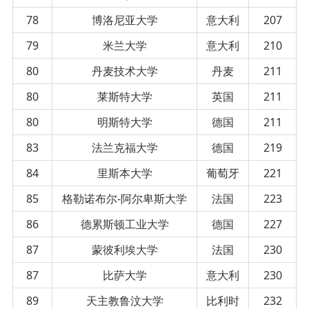
78
博洛尼亚大学
意大利
207
79
米兰大学
意大利
210
80
丹麦技术大学
丹麦
211
80
莱斯特大学
英国
211
80
明斯特大学
德国
211
83
法兰克福大学
德国
219
84
里斯本大学
葡萄牙
221
85
格勒诺布尔-阿尔卑斯大学
法国
223
86
德累斯顿工业大学
德国
227
87
蒙彼利埃大学
法国
230
87
比萨大学
意大利
230
89
天主教鲁汶大学
比利时
232