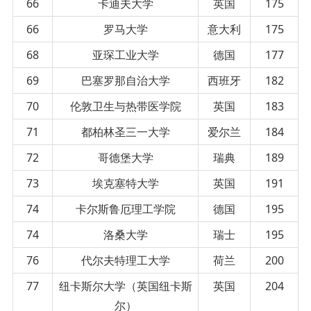
66
卡迪夫大学
英国
175
66
罗马大学
意大利
175
68
亚琛工业大学
德国
177
69
巴塞罗那自治大学
西班牙
182
70
伦敦卫生与热带医学院
英国
183
71
都柏林圣三一大学
爱尔兰
184
72
哥德堡大学
瑞典
189
73
埃克塞特大学
英国
191
74
卡尔斯鲁厄理工学院
德国
195
74
洛桑大学
瑞士
195
76
代尔夫特理工大学
荷兰
200
77
纽卡斯尔大学（英国纽卡斯
英国
204
尔）