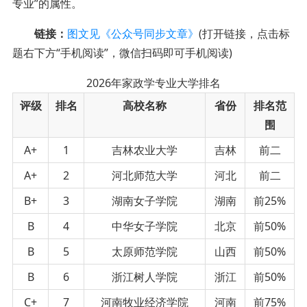
专业”的属性。
链接：
图文见《公众号同步文章》
(打开链接，点击标
题右下方“手机阅读”，微信扫码即可手机阅读)
2026年家政学专业大学排名
评级
排名
高校名称
省份
排名范
围
A+
1
吉林农业大学
吉林
前二
A+
2
河北师范大学
河北
前二
B+
3
湖南女子学院
湖南
前25%
B
4
中华女子学院
北京
前50%
B
5
太原师范学院
山西
前50%
B
6
浙江树人学院
浙江
前50%
C+
7
河南牧业经济学院
河南
前75%