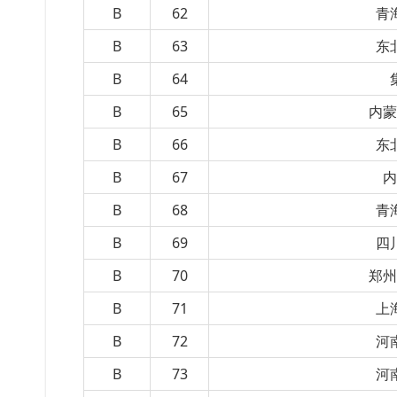
B
62
青
B
63
东
B
64
B
65
内蒙
B
66
东
B
67
内
B
68
青
B
69
四
B
70
郑州
B
71
上
B
72
河
B
73
河