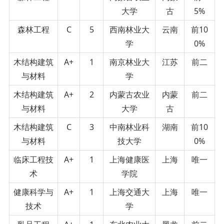
大学
古
5%
森林工程
C
5
西南林业大
云南
前10
学
0%
木结构建筑
A+
1
南京林业大
江苏
前二
与材料
学
木结构建筑
A+
2
内蒙古农业
内蒙
前二
与材料
大学
古
木结构建筑
C
3
中南林业科
湖南
前10
与材料
技大学
0%
临床工程技
A+
1
上海健康医
上海
唯一
术
学院
健康科学与
A+
1
上海交通大
上海
唯一
技术
学