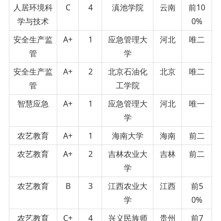
人居环境科
C
4
滇池学院
云南
前10
学与技术
0%
安全生产监
A+
1
应急管理大
河北
唯二
管
学
安全生产监
A+
2
北京石油化
北京
唯二
管
工学院
智慧应急
A+
1
应急管理大
河北
唯一
学
农艺教育
A+
1
海南大学
海南
前二
农艺教育
A+
2
吉林农业大
吉林
前二
学
农艺教育
B
3
江西农业大
江西
前5
学
0%
农艺教育
C+
4
兴义民族师
贵州
前7