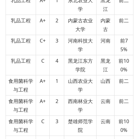
乳品工程
A+
1
东北农业大
黑龙
前二
学
江
乳品工程
A+
2
内蒙古农业
内蒙
前二
大学
古
乳品工程
C+
3
河南科技大
河南
前7
学
5%
乳品工程
C
4
黑龙江东方
黑龙
前10
学院
江
0%
食用菌科学
A+
1
山西农业大
山西
前二
与工程
学
食用菌科学
A+
2
西南林业大
云南
前二
与工程
学
食用菌科学
C
3
楚雄师范学
云南
前10
与工程
院
0%