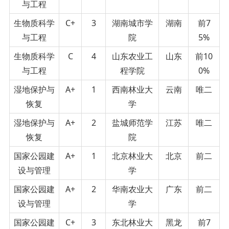
与工程
生物质科学
C+
3
湖南城市学
湖南
前7
与工程
院
5%
生物质科学
C
4
山东农业工
山东
前10
与工程
程学院
0%
湿地保护与
A+
1
西南林业大
云南
唯二
恢复
学
湿地保护与
A+
2
盐城师范学
江苏
唯二
恢复
院
国家公园建
A+
1
北京林业大
北京
前二
设与管理
学
国家公园建
A+
2
华南农业大
广东
前二
设与管理
学
国家公园建
C+
3
东北林业大
黑龙
前7