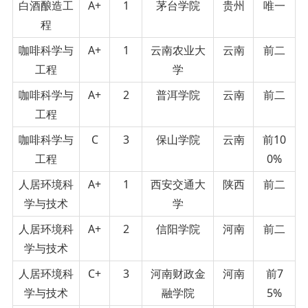
白酒酿造工
A+
1
茅台学院
贵州
唯一
程
咖啡科学与
A+
1
云南农业大
云南
前二
工程
学
咖啡科学与
A+
2
普洱学院
云南
前二
工程
咖啡科学与
C
3
保山学院
云南
前10
工程
0%
人居环境科
A+
1
西安交通大
陕西
前二
学与技术
学
人居环境科
A+
2
信阳学院
河南
前二
学与技术
人居环境科
C+
3
河南财政金
河南
前7
学与技术
融学院
5%