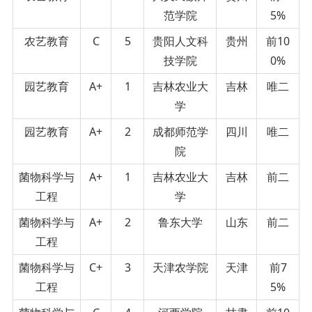
范学院
5%
农艺教育
C
5
贵阳人文科
贵州
前10
技学院
0%
园艺教育
A+
1
吉林农业大
吉林
唯二
学
园艺教育
A+
2
成都师范学
四川
唯二
院
菌物科学与
A+
1
吉林农业大
吉林
前二
工程
学
菌物科学与
A+
2
鲁东大学
山东
前二
工程
菌物科学与
C+
3
天津农学院
天津
前7
工程
5%