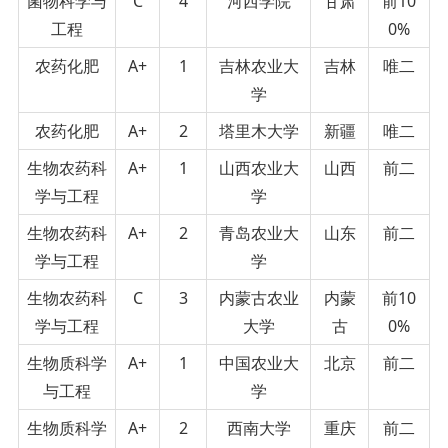
菌物科学与
C
4
河西学院
甘肃
前10
工程
0%
农药化肥
A+
1
吉林农业大
吉林
唯二
学
农药化肥
A+
2
塔里木大学
新疆
唯二
生物农药科
A+
1
山西农业大
山西
前二
学与工程
学
生物农药科
A+
2
青岛农业大
山东
前二
学与工程
学
生物农药科
C
3
内蒙古农业
内蒙
前10
学与工程
大学
古
0%
生物质科学
A+
1
中国农业大
北京
前二
与工程
学
生物质科学
A+
2
西南大学
重庆
前二