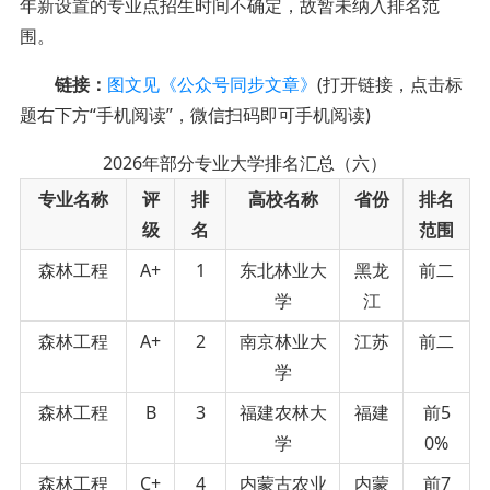
年新设置的专业点招生时间不确定，故暂未纳入排名范
围。
链接：
图文见《公众号同步文章》
(打开链接，点击标
题右下方“手机阅读”，微信扫码即可手机阅读)
2026年部分专业大学排名汇总（六）
专业名称
评
排
高校名称
省份
排名
级
名
范围
森林工程
A+
1
东北林业大
黑龙
前二
学
江
森林工程
A+
2
南京林业大
江苏
前二
学
森林工程
B
3
福建农林大
福建
前5
学
0%
森林工程
C+
4
内蒙古农业
内蒙
前7