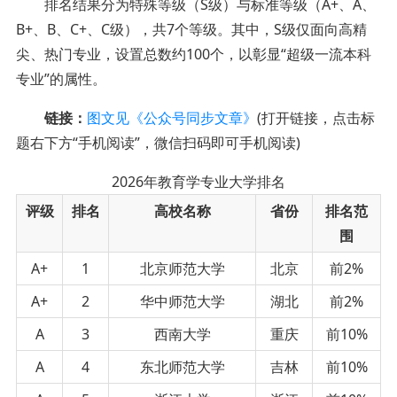
排名结果分为特殊等级（S级）与标准等级（A+、A、
B+、B、C+、C级），共7个等级。其中，S级仅面向高精
尖、热门专业，设置总数约100个，以彰显“超级一流本科
专业”的属性。
链接：
图文见《公众号同步文章》
(打开链接，点击标
题右下方“手机阅读”，微信扫码即可手机阅读)
2026年教育学专业大学排名
评级
排名
高校名称
省份
排名范
围
A+
1
北京师范大学
北京
前2%
A+
2
华中师范大学
湖北
前2%
A
3
西南大学
重庆
前10%
A
4
东北师范大学
吉林
前10%