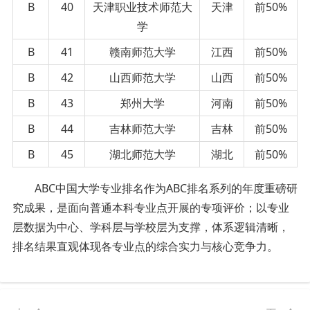
B
40
天津职业技术师范大
天津
前50%
学
B
41
赣南师范大学
江西
前50%
B
42
山西师范大学
山西
前50%
B
43
郑州大学
河南
前50%
B
44
吉林师范大学
吉林
前50%
B
45
湖北师范大学
湖北
前50%
ABC中国大学专业排名作为ABC排名系列的年度重磅研
究成果，是
面向
普通本科专业点开展的专项评价；
以专业
层
数据
为中心、学科
层
与学校
层
为支撑，体系逻辑清晰
，
排名结果
直观体现各专业点的综合实力与核心竞争力。