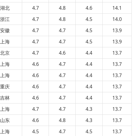
湖北
4.7
4.8
4.6
14.1
浙江
4.7
4.8
4.5
14.0
安徽
4.7
4.7
4.5
13.9
上海
4.7
4.7
4.5
13.9
北京
4.7
4.6
4.4
13.7
上海
4.6
4.7
4.4
13.7
上海
4.6
4.7
4.4
13.7
重庆
4.6
4.7
4.4
13.7
吉林
4.6
4.7
4.4
13.7
上海
4.7
4.7
4.3
13.7
山东
4.6
4.8
4.3
13.7
上海
4.5
4.7
4.5
13.7