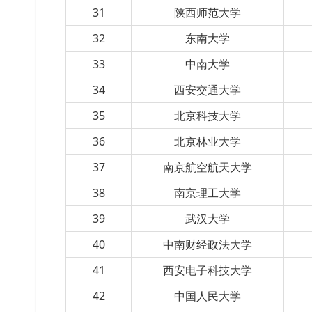
31
陕西师范大学
32
东南大学
33
中南大学
34
西安交通大学
35
北京科技大学
36
北京林业大学
37
南京航空航天大学
38
南京理工大学
39
武汉大学
40
中南财经政法大学
41
西安电子科技大学
42
中国人民大学