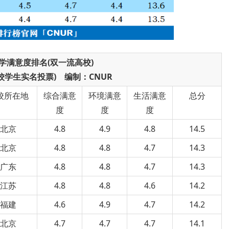
大学满意度排名(双一流高校)
学生实名投票) 编制：CNUR
校所在地
综合满意
环境满意
生活满意
总分
度
度
度
北京
4.8
4.9
4.8
14.5
北京
4.8
4.8
4.7
14.3
广东
4.8
4.8
4.7
14.3
江苏
4.8
4.8
4.6
14.2
福建
4.6
4.9
4.7
14.2
北京
4.7
4.7
4.7
14.1