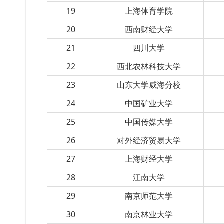
19
上海体育学院
20
西南财经大学
21
四川大学
22
西北农林科技大学
23
山东大学威海分校
24
中国矿业大学
25
中国传媒大学
26
对外经济贸易大学
27
上海财经大学
28
江南大学
29
南京师范大学
30
南京林业大学