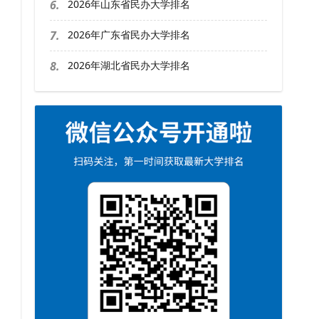
6.
2026年山东省民办大学排名
7.
2026年广东省民办大学排名
8.
2026年湖北省民办大学排名