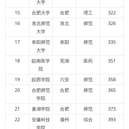
大学
15
合肥大学
合肥
理工
322
16
淮北师范
淮北
师范
326
大学
17
阜阳师范
阜阳
师范
335
大学
18
皖南医学
芜湖
医药
351
院
19
皖西学院
六安
师范
358
20
合肥师范
合肥
师范
365
学院
21
巢湖学院
合肥
师范
373
22
安徽科技
滁州
综合
393
学院