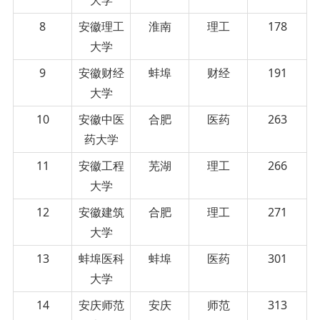
8
安徽理工
淮南
理工
178
大学
9
安徽财经
蚌埠
财经
191
大学
10
安徽中医
合肥
医药
263
药大学
11
安徽工程
芜湖
理工
266
大学
12
安徽建筑
合肥
理工
271
大学
13
蚌埠医科
蚌埠
医药
301
大学
14
安庆师范
安庆
师范
313