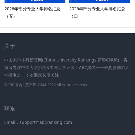
2026年部分专业大学排名汇总
2026年部分专业大学排名汇总
（五）
（四）
关于
中国大学排行榜官网(China University Rankings,简称CNUR)，将
持续专注
中国大学排名
&
中国大学评级
！ABC排名——最具影响力大
学排名之一！欢迎您长期关注
.
.
.
.
.
.
©
ABC排名
· 艾布斯 2004-2026 All rights reserved
.
新高考网
联系
Email：support@abcranking.com