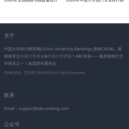
关于
中国大学排行榜官网(China University Rankings,简称CNUR)，将
持续专注
中国大学排名
&
中国大学评级
！ABC排名——最具影响力大
学排名之一！欢迎您长期关注
.
.
.
.
.
.
©
ABC排名
· 艾布斯 2004-2026 All rights reserved
.
新高考网
联系
Email：support@abcranking.com
公众号