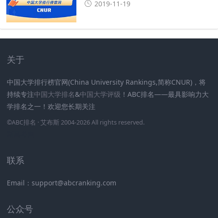
2019-11-19
关于
中国大学排行榜官网(China University Rankings,简称CNUR)，将
持续专注
中国大学排名
&
中国大学评级
！ABC排名——最具影响力大
学排名之一！欢迎您长期关注
.
.
.
.
.
.
©
ABC排名
· 艾布斯 2004-2026 All rights reserved
.
新高考网
联系
Email：support@abcranking.com
公众号