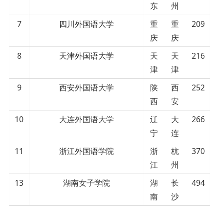
东
州
7
四川外国语大学
重
重
209
庆
庆
8
天津外国语大学
天
天
216
津
津
9
西安外国语大学
陕
西
252
西
安
10
大连外国语大学
辽
大
266
宁
连
11
浙江外国语学院
浙
杭
370
江
州
13
湖南女子学院
湖
长
494
南
沙