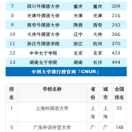
排
学校名称
省
城
全国
名
份
市
排名
1
上海外国语大学
上
上
55
海
海
5
广东外语外贸大学
广
广
148