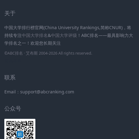
关于
中国大学排行榜官网(China University Rankings,简称CNUR)，将
持续专注
中国大学排名
&
中国大学评级
！ABC排名——最具影响力大
学排名之一！欢迎您长期关注
.
.
.
.
.
.
©
ABC排名
· 艾布斯 2004-2026 All rights reserved
.
新高考网
联系
Email：support@abcranking.com
公众号