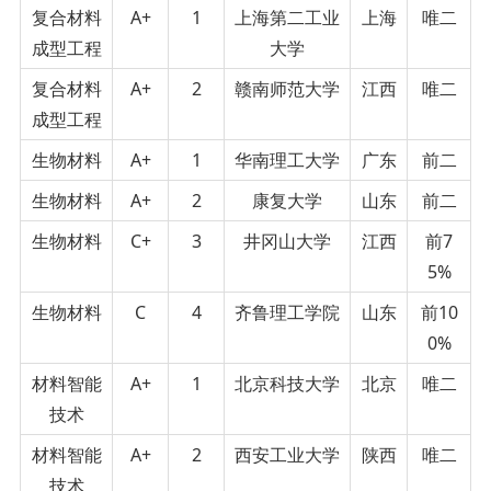
复合材料
A+
1
上海第二工业
上海
唯二
成型工程
大学
复合材料
A+
2
赣南师范大学
江西
唯二
成型工程
生物材料
A+
1
华南理工大学
广东
前二
生物材料
A+
2
康复大学
山东
前二
生物材料
C+
3
井冈山大学
江西
前7
5%
生物材料
C
4
齐鲁理工学院
山东
前10
0%
材料智能
A+
1
北京科技大学
北京
唯二
技术
材料智能
A+
2
西安工业大学
陕西
唯二
技术