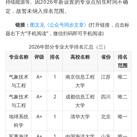
因2026年新设置的专业点招生时间不确
持续能源等。
定，故暂未纳入排名范围。
链接：
图文见《公众号同步文章》
(打开链接，点击标
题右下方“手机阅读”，微信扫码即可手机阅读)
2026年部分专业大学排名汇总（三）
专业名称
评级
排名
高校名称
省份
排名
范围
气象技术
A+
1
南京信息工程
江苏
唯二
与工程
大学
气象技术
A+
2
成都信息工程
四川
唯二
与工程
大学
地球系统
A+
1
清华大学
北京
唯一
科学
军事海洋
A+
1
中国海洋大学
山东
唯一