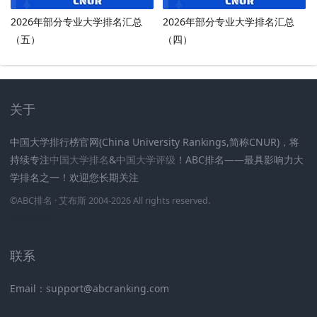
2026年部分专业大学排名汇总
2026年部分专业大学排名汇总
（五）
（四）
关于
中国大学排行榜官网(China University Rankings,简称CNUR)，将
持续专注
中国大学排名
&
中国大学评级
！ABC排名——最具影响力大
学排名之一！欢迎您长期关注
.
.
.
.
.
.
©
ABC排名
· 艾布斯 2004-2026 All rights reserved
.
新高考网
联系
Email：support@abcranking.com