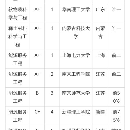
软物质科
A+
1
华南理工大学
广东
唯一
学与工程
稀土材料
A+
1
内蒙古科技大
内蒙
唯一
科学与工
学
古
程
能源服务
A+
1
上海电力大学
上海
前二
工程
能源服务
A+
2
南京工程学院
江苏
前二
工程
能源服务
B
3
南京师范大学
江苏
前5
工程
0%
能源服务
C+
4
新疆理工学院
新疆
前7
工程
5%