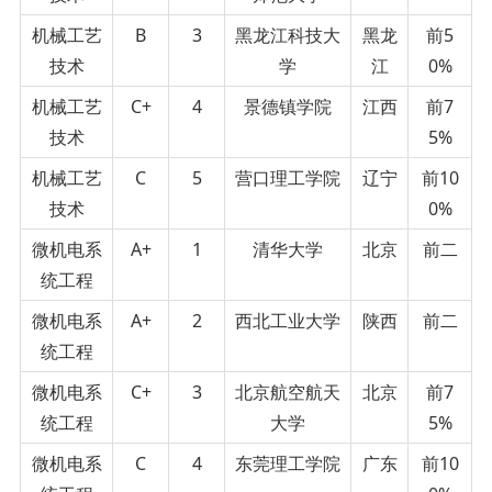
机械工艺
B
3
黑龙江科技大
黑龙
前5
技术
学
江
0%
机械工艺
C+
4
景德镇学院
江西
前7
技术
5%
机械工艺
C
5
营口理工学院
辽宁
前10
技术
0%
微机电系
A+
1
清华大学
北京
前二
统工程
微机电系
A+
2
西北工业大学
陕西
前二
统工程
微机电系
C+
3
北京航空航天
北京
前7
统工程
大学
5%
微机电系
C
4
东莞理工学院
广东
前10