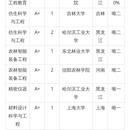
工程教育
院
江
0%
仿生科学
A+
1
吉林大学
吉林
唯二
与工程
仿生科学
A+
2
哈尔滨工业大
黑龙
唯二
与工程
学
江
农林智能
A+
1
东北林业大学
黑龙
唯二
装备工程
江
农林智能
A+
2
信阳农林学院
河南
唯二
装备工程
精密仪器
A+
1
哈尔滨工业大
黑龙
唯一
学
江
材料设计
A+
1
上海大学
上海
唯一
科学与工
程