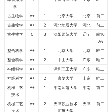
学
古生物学
A+
1
北京大学
北京
前二
古生物学
A+
2
河北地质大学
河北
前二
古生物学
C
3
沈阳师范大学
辽宁
前10
0%
整合科学
A+
1
北京大学
北京
唯二
整合科学
A+
2
中山大学
广东
唯二
神经科学
A+
1
深圳理工大学
广东
唯二
神经科学
A+
2
康复大学
山东
唯二
机械工艺
A+
1
湖南师范大学
湖南
前二
技术
机械工艺
A+
2
天津职业技术
天津
前二
技术
师范大学