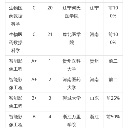
生物医
C
20
辽宁何氏
辽宁
前10
药数据
医学院
0%
科学
生物医
C
21
豫北医学
河南
前10
药数据
院
0%
科学
智能影
A+
1
贵州医科
贵州
前二
像工程
大学
智能影
A+
2
河南医药
河南
前二
像工程
大学
智能影
B+
3
聊城大学
山东
前25%
像工程
智能影
B
4
浙江万里
浙江
前50%
像工程
学院