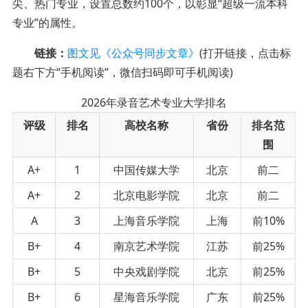
尖、热门专业，设置总数约100个，以彰显“超级一流本科
专业”的属性。
链接：
图文见《公众号同步文章》
(打开链接，点击标
题右下方“手机阅读”，微信扫码即可手机阅读)
2026年录音艺术专业大学排名
评级
排名
高校名称
省份
排名范
围
A+
1
中国传媒大学
北京
前二
A+
2
北京电影学院
北京
前二
A
3
上海音乐学院
上海
前10%
B+
4
南京艺术学院
江苏
前25%
B+
5
中央戏剧学院
北京
前25%
B+
6
星海音乐学院
广东
前25%