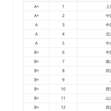
A+
1
上
A+
2
中
A
3
中
A
4
北
A
5
中
B+
6
中
B+
7
南
B+
8
四
B+
9
B+
10
西
B+
11
山
B+
12
四