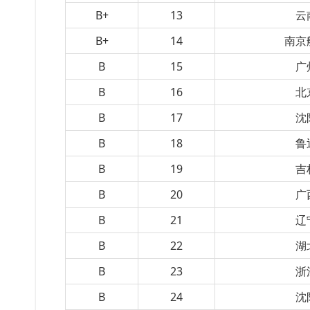
B+
13
云
B+
14
南京
B
15
广
B
16
北
B
17
沈
B
18
鲁
B
19
吉
B
20
广
B
21
辽
B
22
湖
B
23
浙
B
24
沈