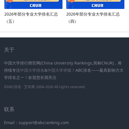
2026年部分专业大学排名汇总
2026年部分专业大学排名汇总
（五）
（四）
关于
中国大学排行榜官网(China University Rankings,简称CNUR)，将
持续专注
中国大学排名
&
中国大学评级
！ABC排名——最具影响力大
学排名之一！欢迎您长期关注
.
.
.
.
.
.
©
ABC排名
· 艾布斯 2004-2026 All rights reserved
.
新高考网
联系
Email：support@abcranking.com