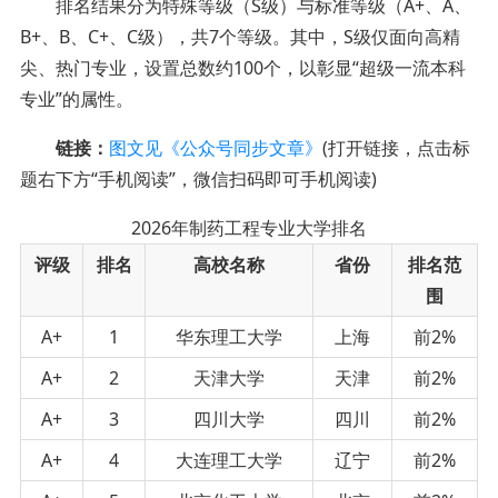
排名结果分为特殊等级（S级）与标准等级（A+、A、
B+、B、C+、C级），共7个等级。其中，S级仅面向高精
尖、热门专业，设置总数约100个，以彰显“超级一流本科
专业”的属性。
链接：
图文见《公众号同步文章》
(打开链接，点击标
题右下方“手机阅读”，微信扫码即可手机阅读)
2026年制药工程专业大学排名
评级
排名
高校名称
省份
排名范
围
A+
1
华东理工大学
上海
前2%
A+
2
天津大学
天津
前2%
A+
3
四川大学
四川
前2%
A+
4
大连理工大学
辽宁
前2%