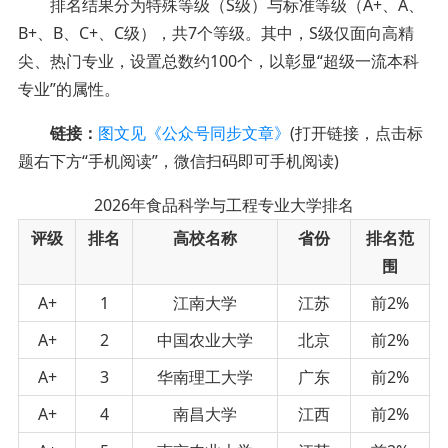
排名结果分为特殊等级（S级）与标准等级（A+、A、
B+、B、C+、C级），共7个等级。其中，S级仅面向高精
尖、热门专业，设置总数约100个，以彰显“超级一流本科
专业”的属性。
链接：
图文见《公众号同步文章》
(打开链接，点击标
题右下方“手机阅读”，微信扫码即可手机阅读)
2026年食品科学与工程专业大学排名
评级
排名
高校名称
省份
排名范
围
A+
1
江南大学
江苏
前2%
A+
2
中国农业大学
北京
前2%
A+
3
华南理工大学
广东
前2%
A+
4
南昌大学
江西
前2%