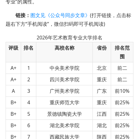
专业”的属性。
链接：
图文见《公众号同步文章》
(打开链接，点击标
题右下方“手机阅读”，微信扫码即可手机阅读)
2026年艺术教育专业大学排名
评级
排名
高校名称
省份
排名范
围
A+
1
中央美术学院
北京
前二
A+
2
四川美术学院
重庆
前二
A
3
广州美术学院
广东
前10%
B+
4
重庆师范大学
重庆
前25%
B+
5
景德镇陶瓷大学
江西
前25%
B+
6
湖北美术学院
湖北
前25%
B+
7
西藏民族大学
陕西
前25%