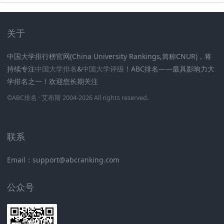
关于
中国大学排行榜官网(China University Rankings,简称CNUR)，将
持续专注
中国大学排名
&
中国大学评级
！ABC排名——最具影响力大
学排名之一！欢迎您长期关注
.
.
.
.
.
.
©
ABC排名
· 艾布斯 2004-2026 All rights reserved
.
新高考网
联系
Email：support@abcranking.com
公众号