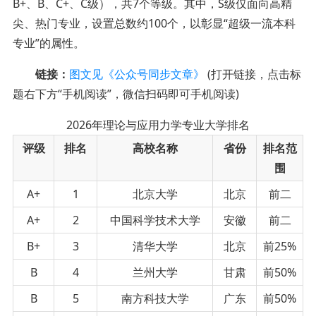
B+、B、C+、C级），共7个等级。其中，S级仅面向高精
尖、热门专业，设置总数约100个，以彰显“超级一流本科
专业”的属性。
链接：
图文见《公众号同步文章》
(打开链接，点击标
题右下方“手机阅读”，微信扫码即可手机阅读)
2026年理论与应用力学专业大学排名
评级
排名
高校名称
省份
排名范
围
A+
1
北京大学
北京
前二
A+
2
中国科学技术大学
安徽
前二
B+
3
清华大学
北京
前25%
B
4
兰州大学
甘肃
前50%
B
5
南方科技大学
广东
前50%