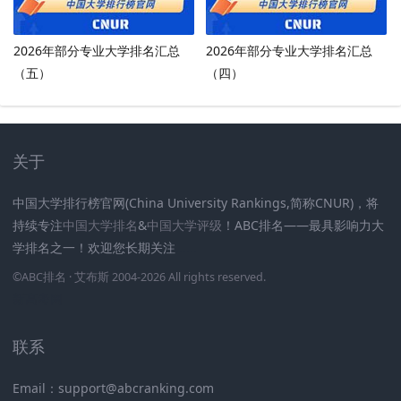
2026年部分专业大学排名汇总
2026年部分专业大学排名汇总
（五）
（四）
关于
中国大学排行榜官网(China University Rankings,简称CNUR)，将
持续专注
中国大学排名
&
中国大学评级
！ABC排名——最具影响力大
学排名之一！欢迎您长期关注
.
.
.
.
.
.
©
ABC排名
· 艾布斯 2004-2026 All rights reserved
.
新高考网
联系
Email：support@abcranking.com