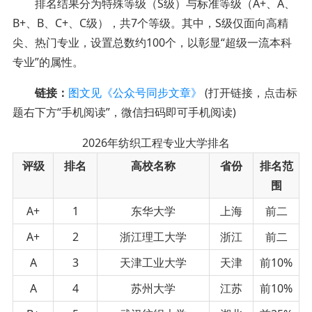
排名结果分为特殊等级（S级）与标准等级（A+、A、
B+、B、C+、C级），共7个等级。其中，S级仅面向高精
尖、热门专业，设置总数约100个，以彰显“超级一流本科
专业”的属性。
链接：
图文见《公众号同步文章》
(打开链接，点击标
题右下方“手机阅读”，微信扫码即可手机阅读)
2026年纺织工程专业大学排名
评级
排名
高校名称
省份
排名范
围
A+
1
东华大学
上海
前二
A+
2
浙江理工大学
浙江
前二
A
3
天津工业大学
天津
前10%
A
4
苏州大学
江苏
前10%