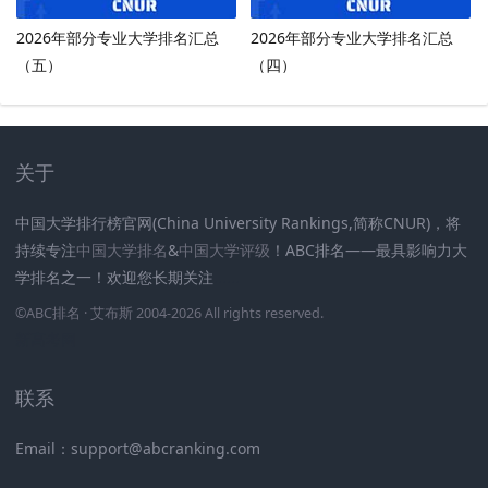
2026年部分专业大学排名汇总
2026年部分专业大学排名汇总
（五）
（四）
关于
中国大学排行榜官网(China University Rankings,简称CNUR)，将
持续专注
中国大学排名
&
中国大学评级
！ABC排名——最具影响力大
学排名之一！欢迎您长期关注
.
.
.
.
.
.
©
ABC排名
· 艾布斯 2004-2026 All rights reserved
.
新高考网
联系
Email：support@abcranking.com