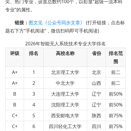
尖、热门专业，设置总数约100个，以彰显“超级一流本科
专业”的属性。
链接：
图文见《公众号同步文章》
(打开链接，点击标
题右下方“手机阅读”，微信扫码即可手机阅读)
2026年智能无人系统技术专业大学排名
评级
排名
高校名称
省份
排名范
围
A+
1
北京理工大学
北京
前二
A+
2
中北大学
山西
前二
B
3
大连理工大学
辽宁
前50%
B
4
沈阳理工大学
辽宁
前50%
C+
5
西安邮电大学
陕西
前75%
C+
6
四川轻化工大学
四川
前75%