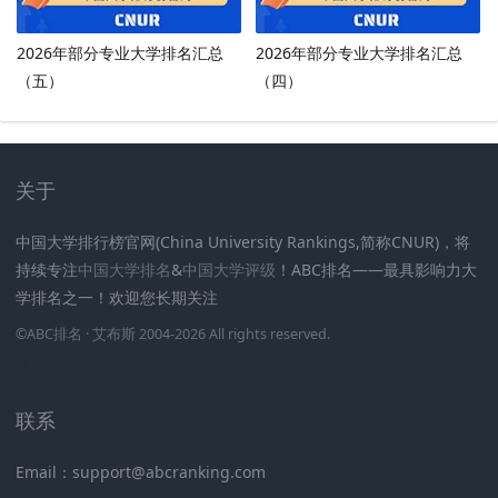
2026年部分专业大学排名汇总
2026年部分专业大学排名汇总
（五）
（四）
关于
中国大学排行榜官网(China University Rankings,简称CNUR)，将
持续专注
中国大学排名
&
中国大学评级
！ABC排名——最具影响力大
学排名之一！欢迎您长期关注
.
.
.
.
.
.
©
ABC排名
· 艾布斯 2004-2026 All rights reserved
.
新高考网
联系
Email：support@abcranking.com