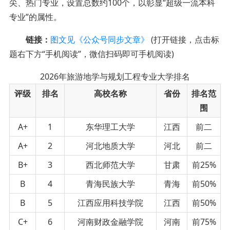
尖、热门专业，设置总数约100个，以彰显“超级一流本科
专业”的属性。
链接：
图文见《公众号同步文章》
(打开链接，点击标
题右下方“手机阅读”，微信扫码即可手机阅读)
2026年旅游地学与规划工程专业大学排名
评级
排名
高校名称
省份
排名范
围
A+
1
东华理工大学
江西
前二
A+
2
河北地质大学
河北
前二
B+
3
西北师范大学
甘肃
前25%
B
4
青海民族大学
青海
前50%
B
5
江西应用科技学院
江西
前50%
C+
6
河南财政金融学院
河南
前75%