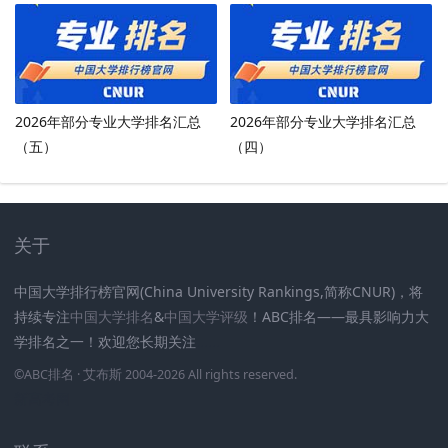
2026年部分专业大学排名汇总
2026年部分专业大学排名汇总
（五）
（四）
关于
中国大学排行榜官网(China University Rankings,简称CNUR)，将
持续专注
中国大学排名
&
中国大学评级
！ABC排名——最具影响力大
学排名之一！欢迎您长期关注
.
.
.
.
.
.
©
ABC排名
· 艾布斯 2004-2026 All rights reserved
.
新高考网