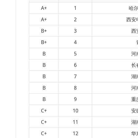
A+
1
哈
A+
2
西安
B+
3
西
B+
4
B
5
河
B
6
长
B
7
湖
B
8
河
B
9
重
C+
10
安
C+
11
湖
C+
12
华