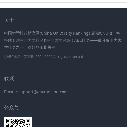
关于
中国大学排行榜官网(China University Rankings,简称CNUR)，将
持续专注
中国大学排名
&
中国大学评级
！ABC排名——最具影响力大
学排名之一！欢迎您长期关注
.
.
.
.
.
.
©
ABC排名
· 艾布斯 2004-2026 All rights reserved
.
新高考网
联系
Email：support@abcranking.com
公众号