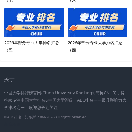
（七）
（六）
2026年部分专业大学排名汇总
2026年部分专业大学排名汇总
（五）
（四）
关于
中国大学排行榜官网(China University Rankings,简称CNUR)，将
持续专注
中国大学排名
&
中国大学评级
！ABC排名——最具影响力大
学排名之一！欢迎您长期关注
.
.
.
.
.
.
©
ABC排名
· 艾布斯 2004-2026 All rights reserved
.
新高考网