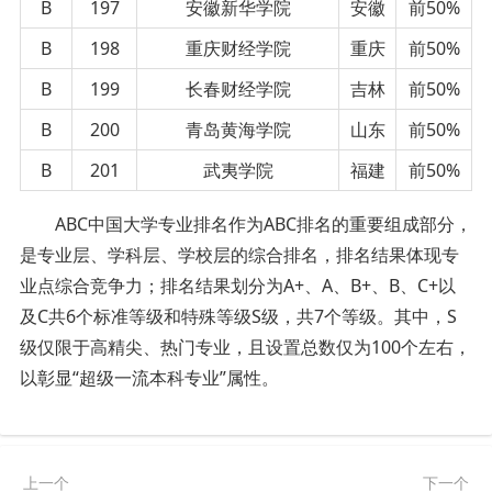
B
197
安徽新华学院
安徽
前50%
B
198
重庆财经学院
重庆
前50%
B
199
长春财经学院
吉林
前50%
B
200
青岛黄海学院
山东
前50%
B
201
武夷学院
福建
前50%
ABC中国大学专业排名作为ABC排名的重要组成部分，
是专业层、学科层、学校层的综合排名，排名结果体现专
业点综合竞争力；排名结果划分为A+、A、B+、B、C+以
及C共6个标准等级和特殊等级S级，共7个等级。其中，S
级仅限于高精尖、热门专业，且设置总数仅为100个左右，
以彰显“超级一流本科专业”属性。
上一个
下一个