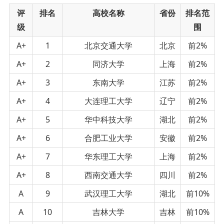
评
排名
高校名称
省份
排名范
级
围
A+
1
北京交通大学
北京
前2%
A+
2
同济大学
上海
前2%
A+
3
东南大学
江苏
前2%
A+
4
大连理工大学
辽宁
前2%
A+
5
华中科技大学
湖北
前2%
A+
6
合肥工业大学
安徽
前2%
A+
7
华东理工大学
上海
前2%
A+
8
西南交通大学
四川
前2%
A
9
武汉理工大学
湖北
前10%
A
10
吉林大学
吉林
前10%