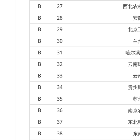
B
27
西北农
B
28
安
B
29
北京
B
30
兰
B
31
哈尔
B
32
云南
B
33
云
B
34
贵州
B
35
苏
B
36
南京
B
37
东北
B
38
东