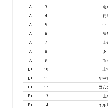
A
3
南
A
4
复
A
5
中
A
6
清
A
7
南
A
8
厦
A
9
浙
B+
10
上
B+
11
华中
B+
12
西安
B+
13
山
B+
14
华东