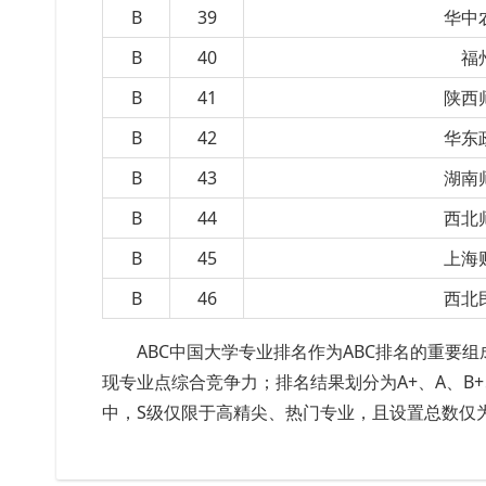
B
39
华中
B
40
福
B
41
陕西
B
42
华东
B
43
湖南
B
44
西北
B
45
上海
B
46
西北
ABC中国大学专业排名作为ABC排名的重要
现专业点综合竞争力；排名结果划分为A+、A、B+
中，S级仅限于高精尖、热门专业，且设置总数仅为