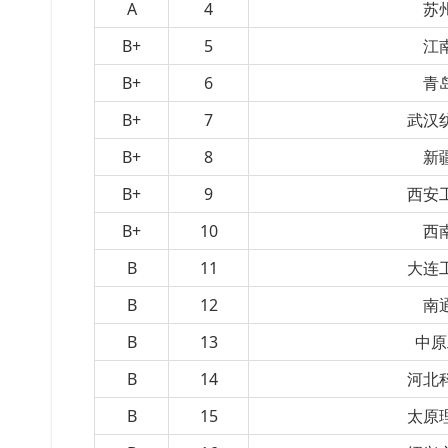
A
4
苏
B+
5
江
B+
6
青
B+
7
武汉
B+
8
新
B+
9
西安
B+
10
西
B
11
大连
B
12
南
B
13
中原
B
14
河北
B
15
太原