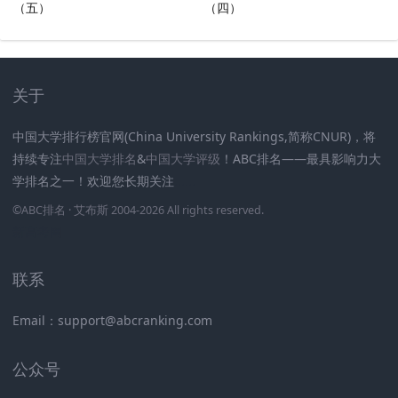
（五）
（四）
关于
中国大学排行榜官网(China University Rankings,简称CNUR)，将
持续专注
中国大学排名
&
中国大学评级
！ABC排名——最具影响力大
学排名之一！欢迎您长期关注
.
.
.
.
.
.
©
ABC排名
· 艾布斯 2004-2026 All rights reserved
.
新高考网
联系
Email：support@abcranking.com
公众号