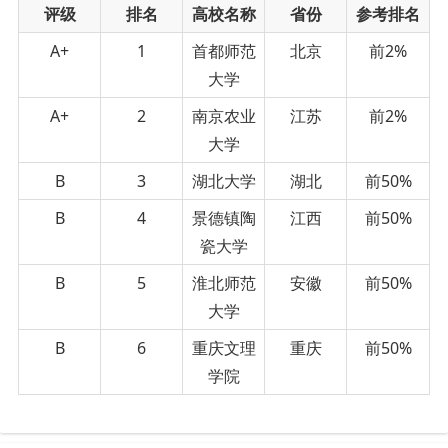
评级
排名
高校名称
省份
参考排名
A+
1
首都师范
北京
前2%
大学
A+
2
南京农业
江苏
前2%
大学
B
3
湖北大学
湖北
前50%
B
4
景德镇陶
江西
前50%
瓷大学
B
5
淮北师范
安徽
前50%
大学
B
6
重庆文理
重庆
前50%
学院