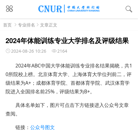
首页
专业排名
文章正文
2024年体能训练专业大学排名及评级结果
2024-08-26 10:26
2164
2024年ABC中国大学体能训练专业排名结果揭晓，共1
0所院校上榜。
北京体育大学、上海体育大学位列前二，评
级结果为A+；成都体育学院、首都体育学院、武汉体育学
院进入全国排名前25%，评级结果为B+。
具体名单如下
，图片可点击下方链接进入公众号文章
查阅。
链接：
公众号图文