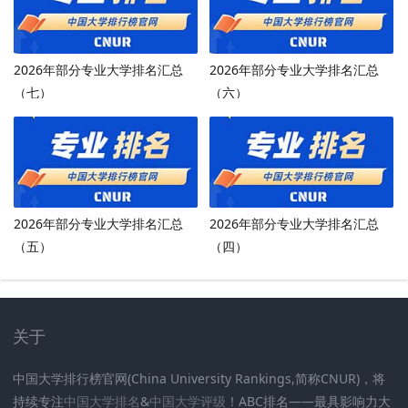
2026年部分专业大学排名汇总
2026年部分专业大学排名汇总
（七）
（六）
2026年部分专业大学排名汇总
2026年部分专业大学排名汇总
（五）
（四）
关于
中国大学排行榜官网(China University Rankings,简称CNUR)，将
持续专注
中国大学排名
&
中国大学评级
！ABC排名——最具影响力大