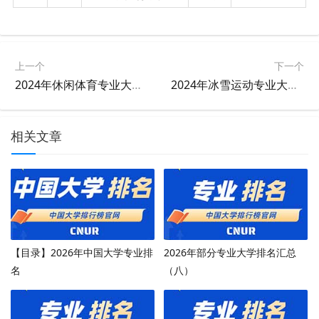
上一个
下一个
2024年休闲体育专业大学排名及评级结果
2024年冰雪运动专业大学排名及评级结果
相关文章
【目录】2026年中国大学专业排
2026年部分专业大学排名汇总
名
（八）