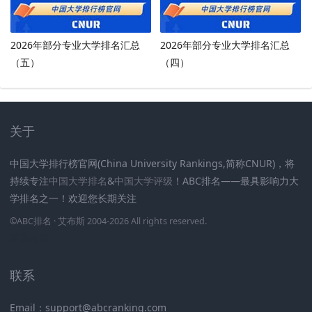
2026年部分专业大学排名汇总
2026年部分专业大学排名汇总
（五）
（四）
关于
中国大学排行榜官网(China University Rankings,简称CNUR)，将
持续专注
中国大学排名
&
中国大学评级
！ABC排名——最具影响力大
学排名之一！欢迎您长期关注
.
.
.
.
.
.
©
ABC排名
· 艾布斯 2004-2026 All rights reserved
.
新高考网
联系
Email：support@abcranking.com