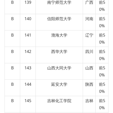
B
139
南宁师范大学
广西
前5
0%
B
140
信阳师范大学
河南
前5
0%
B
141
渤海大学
辽宁
前5
0%
B
142
西华大学
四川
前5
0%
B
143
山西大同大学
山西
前5
0%
B
144
延安大学
陕西
前5
0%
B
145
吉林化工学院
吉林
前5
0%