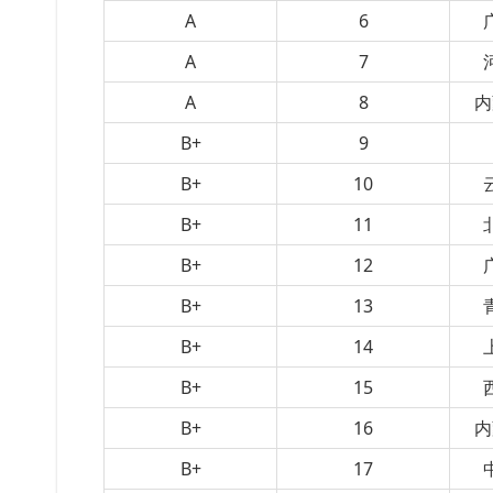
A
6
A
7
A
8
内
B+
9
B+
10
B+
11
B+
12
B+
13
B+
14
B+
15
B+
16
内
B+
17