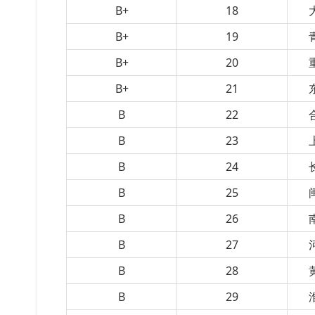
B+
18
B+
19
B+
20
B+
21
B
22
B
23
B
24
B
25
B
26
B
27
B
28
B
29