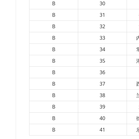
B
30
B
31
B
32
B
33
B
34
B
35
B
36
B
37
B
38
B
39
B
40
B
41