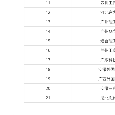
11
四川工
12
河北东
13
广州理
14
广州华
15
烟台理
16
兰州工
17
广东科
18
安徽外国
19
广西外国
20
安徽三
21
湖北恩