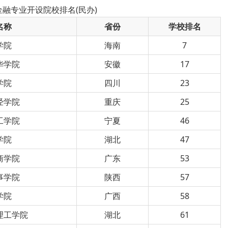
金融专业开设院校排名(民办)
名称
省份
学校排名
学院
海南
7
华学院
安徽
17
学院
四川
23
经学院
重庆
25
工学院
宁夏
46
学院
湖北
47
商学院
广东
53
事学院
陕西
57
学院
广西
58
理工学院
湖北
61