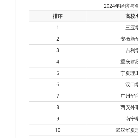
2024年经济与
排序
高校
1
三亚
2
安徽新
3
吉利
4
重庆财
5
宁夏理
6
汉口
7
广州华
8
西安外
9
南宁
10
武汉华夏