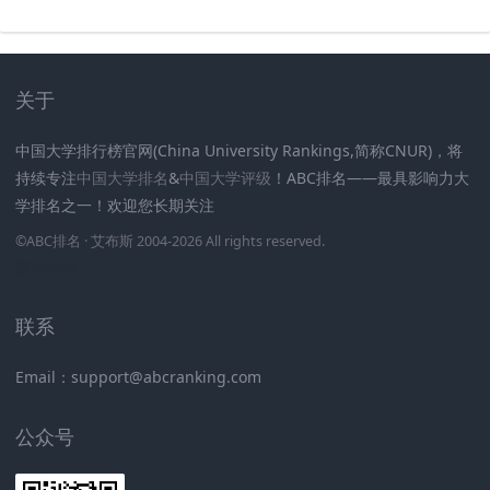
关于
中国大学排行榜官网(China University Rankings,简称CNUR)，将
持续专注
中国大学排名
&
中国大学评级
！ABC排名——最具影响力大
学排名之一！欢迎您长期关注
.
.
.
.
.
.
©
ABC排名
· 艾布斯 2004-2026 All rights reserved
.
新高考网
联系
Email：support@abcranking.com
公众号