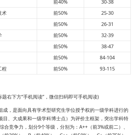
前40%
30-38
技术
前50%
25-30
前50%
26-31
学
前50%
32-39
前50%
38-47
前50%
84-104
工程
前50%
93-115
标题右下方“手机阅读”，微信扫码即可手机阅读)
要组成，是面向具有学术型研究生学位授予权的一级学科进行的
大项目、大成果和一级学科博士点）为评价主框架，突出学科特
合竞争力，划分9个等级，分别为：A++（前3%或前二）、