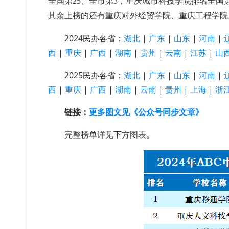
全国第25、全市第3，重庆城市科技学院排名全国第
其余上榜的还有重庆对外经贸学院、重庆工程学院
2024民办各省：
湖北
|
广东
|
山东
|
河南
|
西
|
重庆
|
广西
|
湖南
|
贵州
|
云南
|
江苏
|
山
2025民办各省：
湖北
|
广东
|
山东
|
河南
|
西
|
重庆
|
广西
|
湖南
|
云南
|
贵州
|
上海
|
浙
链接：
更多图文见《公众号同步文章》
完整榜单详见下方图表。