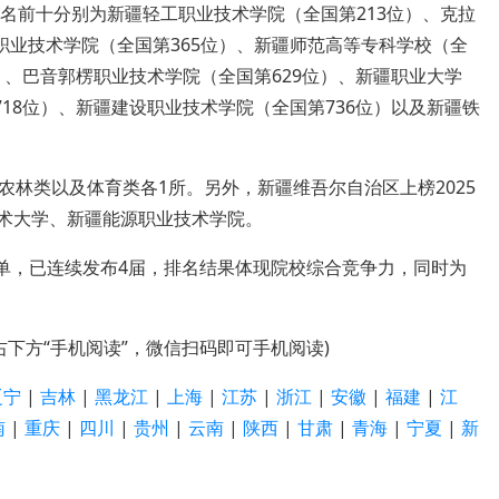
名前十分别为新疆轻工职业技术学院（全国第213位）、克拉
职业技术学院（全国第365位）、新疆师范高等专科学校（全
位）、巴音郭楞职业技术学院（全国第629位）、新疆职业大学
718位）、新疆建设职业技术学院（全国第736位）以及新疆铁
林类以及体育类各1所。另外，新疆维吾尔自治区上榜2025
技术大学、新疆能源职业技术学院。
榜单，已连续发布4届，排名结果体现院校综合竞争力，同时为
右下方“手机阅读”，微信扫码即可手机阅读)
辽宁
|
吉林
|
黑龙江
|
上海
|
江苏
|
浙江
|
安徽
|
福建
|
江
南
|
重庆
|
四川
|
贵州
|
云南
|
陕西
|
甘肃
|
青海
|
宁夏
|
新