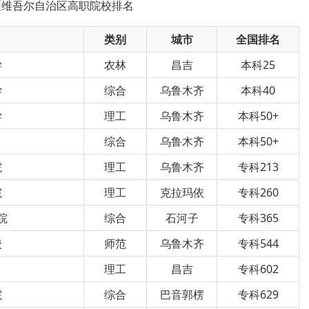
疆维吾尔自治区
高职院校排名
类别
城市
全国排名
学
农林
昌吉
本科25
学
综合
乌鲁木齐
本科40
学
理工
乌鲁木齐
本科50+
综合
乌鲁木齐
本科50+
院
理工
乌鲁木齐
专科213
院
理工
克拉玛依
专科260
院
综合
石河子
专科365
校
师范
乌鲁木齐
专科544
理工
昌吉
专科602
院
综合
巴音郭楞
专科629