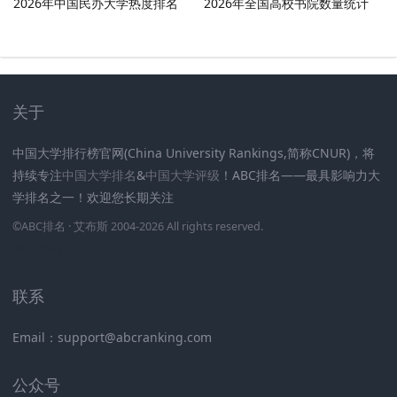
2026年中国民办大学热度排名
2026年全国高校书院数量统计
关于
中国大学排行榜官网(China University Rankings,简称CNUR)，将
持续专注
中国大学排名
&
中国大学评级
！ABC排名——最具影响力大
学排名之一！欢迎您长期关注
.
.
.
.
.
.
©
ABC排名
· 艾布斯 2004-2026 All rights reserved
.
新高考网
联系
Email：support@abcranking.com
公众号