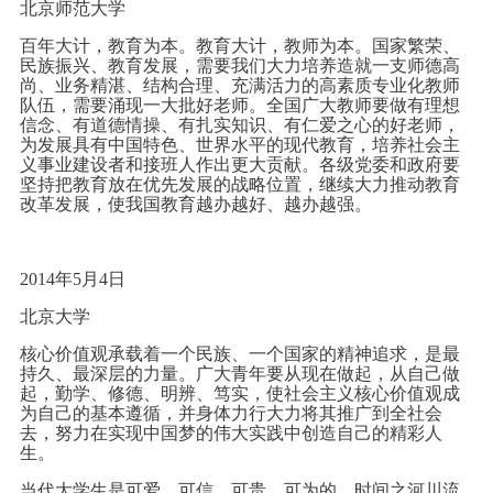
北京师范大学
百年大计，教育为本。教育大计，教师为本。国家繁荣、
民族振兴、教育发展，需要我们大力培养造就一支师德高
尚、业务精湛、结构合理、充满活力的高素质专业化教师
队伍，需要涌现一大批好老师。全国广大教师要做有理想
信念、有道德情操、有扎实知识、有仁爱之心的好老师，
为发展具有中国特色、世界水平的现代教育，培养社会主
义事业建设者和接班人作出更大贡献。各级党委和政府要
坚持把教育放在优先发展的战略位置，继续大力推动教育
改革发展，使我国教育越办越好、越办越强。
2014年5月4日
北京大学
核心价值观承载着一个民族、一个国家的精神追求，是最
持久、最深层的力量。广大青年要从现在做起，从自己做
起，勤学、修德、明辨、笃实，使社会主义核心价值观成
为自己的基本遵循，并身体力行大力将其推广到全社会
去，努力在实现中国梦的伟大实践中创造自己的精彩人
生。
当代大学生是可爱、可信、可贵、可为的。时间之河川流