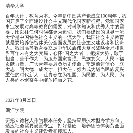
清华大学
百年大计，教育为本。今年是中国共产党成立100周年，我
国开启了全面建设社会主义现代化国家新征程。党和国家
事业发展对高等教育的需要，对科学知识和优秀人才的需
要，比以往任何时候都更为迫切。我们要建设的世界一流
大学是中国特色社会主义的一流大学，我国社会主义教育
就是要培养德智体美劳全面发展的社会主义建设者和接班
人。我国高等教育要立足中华民族伟大复兴战略全局和世
界百年未有之大变局，心怀“国之大者”，把握大势，敢于
担当，善于作为，为服务国家富强、民族复兴、人民幸福
贡献力量。广大青年要肩负历史使命，坚定前进信心，立
大志、明大德、成大才、担大任，努力成为堪当民族复兴
重任的时代新人，让青春在为祖国、为民族、为人民、为
人类的不懈奋斗中绽放绚丽之花。
2021年3月25日
闽江学院
要把立德树人作为根本任务，坚持应用技术型办学方向，
适应社会需要设置专业、打好基础，培养德智体美劳全面
发展的社会主义建设者和接班人。