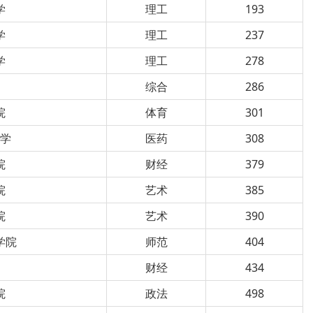
学
理工
193
学
理工
237
学
理工
278
综合
286
院
体育
301
大学
医药
308
院
财经
379
院
艺术
385
院
艺术
390
学院
师范
404
院
财经
434
院
政法
498