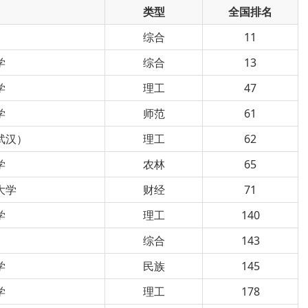
类型
全国排名
综合
11
学
综合
13
学
理工
47
学
师范
61
武汉）
理工
62
学
农林
65
大学
财经
71
学
理工
140
综合
143
学
民族
145
学
理工
178