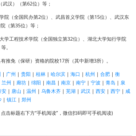
（武汉）（第62位）等；
学院（全国民办第2位）、武昌首义学院（第15位）、武汉东
院（第35位）等；
大学工程技术学院（全国独立第32位）、湖北大学知行学院
）等。
具有推免（保研）资格的院校17所（其中新增3所）。
州
|
广州
|
贵阳
|
桂林
|
哈尔滨
|
海口
|
杭州
|
合肥
|
衡
|
兰州
|
廊坊
|
绵阳
|
南昌
|
南京
|
南宁
|
宁波
|
青岛
|
泉
泰安
|
唐山
|
温州
|
乌鲁木齐
|
芜湖
|
武汉
|
西安
|
西宁
|
咸
沙
|
镇江
|
郑州
，点击标题右下方“手机阅读”，微信扫码即可手机阅读)