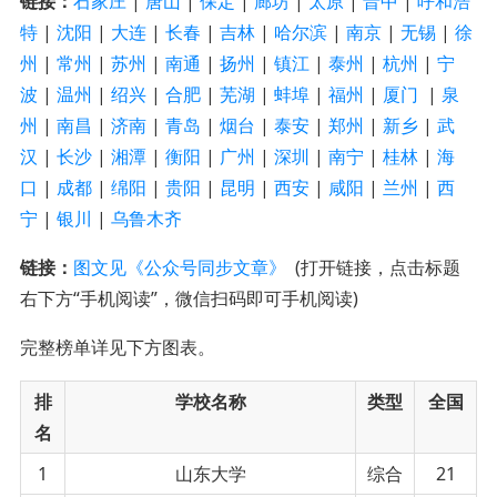
链接：
石家庄
|
唐山
|
保定
|
廊坊
|
太原
|
晋中
|
呼和浩
特
|
沈阳
|
大连
|
长春
|
吉林
|
哈尔滨
|
南京
|
无锡
|
徐
州
|
常州
|
苏州
|
南通
|
扬州
|
镇江
|
泰州
|
杭州
|
宁
波
|
温州
|
绍兴
|
合肥
|
芜湖
|
蚌埠
|
福州
|
厦门
|
泉
州
|
南昌
|
济南
|
青岛
|
烟台
|
泰安
|
郑州
|
新乡
|
武
汉
|
长沙
|
湘潭
|
衡阳
|
广州
|
深圳
|
南宁
|
桂林
|
海
口
|
成都
|
绵阳
|
贵阳
|
昆明
|
西安
|
咸阳
|
兰州
|
西
宁
|
银川
|
乌鲁木齐
链接：
图文见《公众号同步文章》
(打开链接，点击标题
右下方“手机阅读”，微信扫码即可手机阅读)
完整榜单详见下方图表。
排
学校名称
类型
全国
名
1
山东大学
综合
21