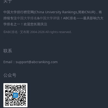
关于
中国大学排行榜官网(China University Rankings,简称CNUR)，将
持续专注
中国大学排名
&
中国大学评级
！ABC排名——最具影响力大
学排名之一！欢迎您长期关注
.
.
.
.
.
.
©
ABC排名
· 艾布斯 2004-2026 All rights reserved
.
新高考网
联系
Email：support@abcranking.com
公众号