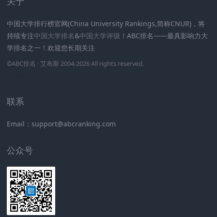
关于
中国大学排行榜官网(China University Rankings,简称CNUR)，将
持续专注
中国大学排名
&
中国大学评级
！ABC排名——最具影响力大
学排名之一！欢迎您长期关注
.
.
.
.
.
.
©
ABC排名
· 艾布斯 2004-2026 All rights reserved
.
新高考网
联系
Email：support@abcranking.com
公众号