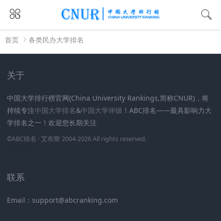
首页
各类民办大学排名
关于
中国大学排行榜官网(China University Rankings,简称CNUR)，将
持续专注
中国大学排名
&
中国大学评级
！ABC排名——最具影响力大
学排名之一！欢迎您长期关注
.
.
.
.
.
.
©
ABC排名
· 艾布斯 2004-2026 All rights reserved
.
新高考网
联系
Email：support@abcranking.com