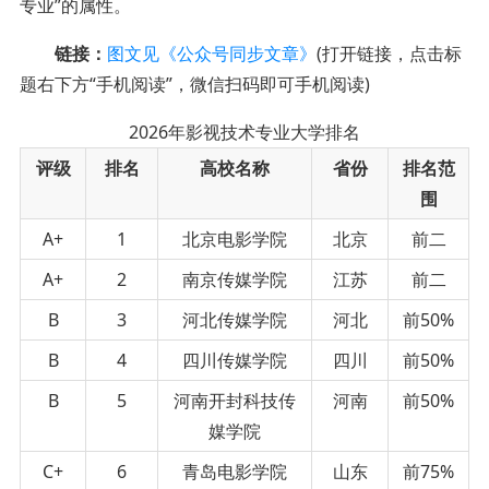
专业”的属性。
链接：
图文见《公众号同步文章》
(打开链接，点击标
题右下方“手机阅读”，微信扫码即可手机阅读)
2026年影视技术专业大学排名
评级
排名
高校名称
省份
排名范
围
A+
1
北京电影学院
北京
前二
A+
2
南京传媒学院
江苏
前二
B
3
河北传媒学院
河北
前50%
B
4
四川传媒学院
四川
前50%
B
5
河南开封科技传
河南
前50%
媒学院
C+
6
青岛电影学院
山东
前75%