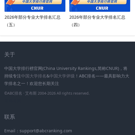
2026年部分专业大学排名汇总
2026年部分专业大学排名汇总
（五）
（四）
关于
中国大学排行榜官网(China University Rankings,简称CNUR)，将
持续专注
中国大学排名
&
中国大学评级
！ABC排名——最具影响力大
学排名之一！欢迎您长期关注
.
.
.
.
.
.
©
ABC排名
· 艾布斯 2004-2026 All rights reserved
.
新高考网
联系
Email：support@abcranking.com