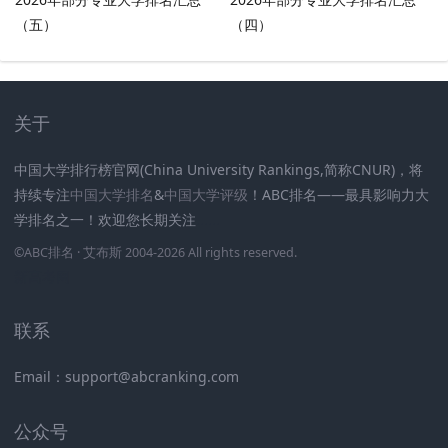
（五）
（四）
关于
中国大学排行榜官网(China University Rankings,简称CNUR)，将
持续专注
中国大学排名
&
中国大学评级
！ABC排名——最具影响力大
学排名之一！欢迎您长期关注
.
.
.
.
.
.
©
ABC排名
· 艾布斯 2004-2026 All rights reserved
.
新高考网
联系
Email：support@abcranking.com
公众号