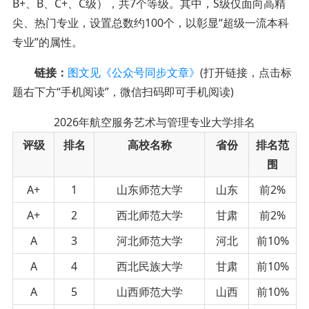
B+、B、C+、C级），共7个等级。其中，S级仅面向高精
尖、热门专业，设置总数约100个，以彰显“超级一流本科
专业”的属性。
链接：
图文见《公众号同步文章》
(打开链接，点击标
题右下方“手机阅读”，微信扫码即可手机阅读)
2026年航空服务艺术与管理专业大学排名
评级
排名
高校名称
省份
排名范
围
A+
1
山东师范大学
山东
前2%
A+
2
西北师范大学
甘肃
前2%
A
3
河北师范大学
河北
前10%
A
4
西北民族大学
甘肃
前10%
A
5
山西师范大学
山西
前10%