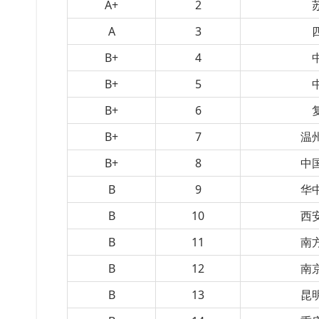
A+
2
A
3
B+
4
B+
5
B+
6
B+
7
温
B+
8
中
B
9
华
B
10
西
B
11
南
B
12
南
B
13
昆